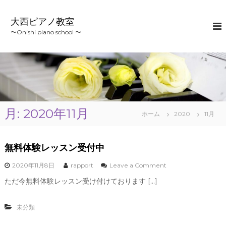
コ
ン
大西ピアノ教室
テ
〜Onishi piano school 〜
ン
ツ
へ
ス
キ
ッ
プ
月:
2020年11月
ホーム
2020
11月
無料体験レッスン受付中
o
2020年11月8日
rapport
Leave a Comment
n
ただ今無料体験レッスン受け付けております […]
無
料
体
未分類
験
レ