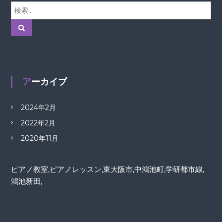
検
索
対
検
索
象
:
アーカイブ
2024年2月
2022年2月
2020年11月
ピアノ教室,ピアノレッスン,東大阪市,中鴻池町,学研都市線,
鴻池新田,